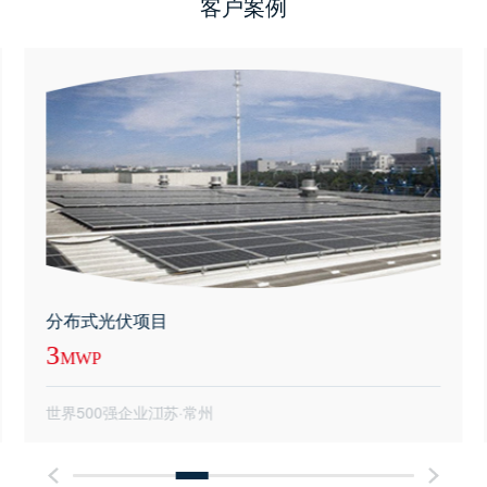
客户案例
布式光伏项目
分布
2.37
MWP
界500强企业
江苏·常州
化工产