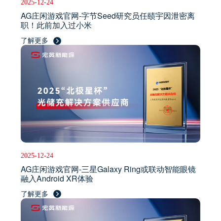
2025-12-24
AG庄闲游戏官网-字节Seed研究员任赜宇因泄密离
职！此前加入过小米
了解更多
2025-12-24
AG庄闲游戏官网-三星Galaxy Ring或联动智能眼镜
融入Android XR体验
了解更多