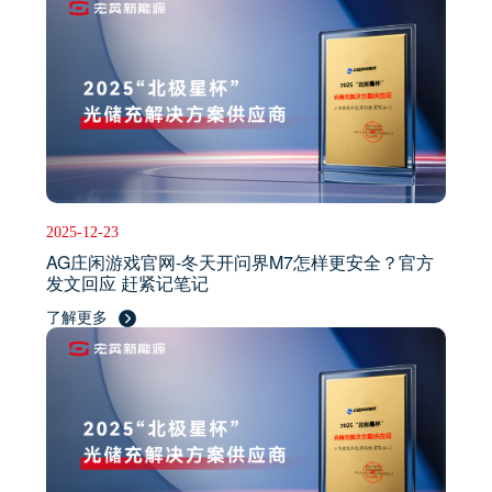
2025-12-23
AG庄闲游戏官网-冬天开问界M7怎样更安全？官方
发文回应 赶紧记笔记
了解更多