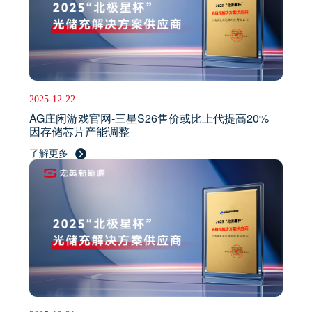
2025-12-22
AG庄闲游戏官网-三星S26售价或比上代提高20%
因存储芯片产能调整
了解更多