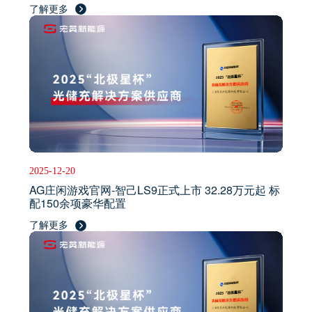
了解更多
2025-12-20
AG庄闲游戏官网-智己LS9正式上市 32.28万元起 标
配150余项豪华配置
了解更多