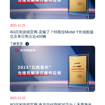
2025-12-25
AG庄闲游戏官网-卖爆了？特斯拉Model Y长续航版
北京单日售出近400辆
了解更多
2025-12-25
AG庄闲游戏官网-单月交付突破20万台！禾赛激光