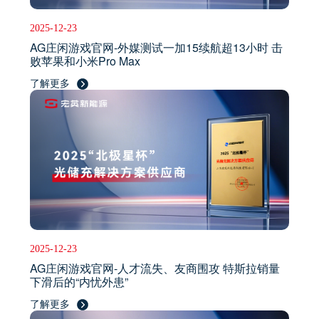
2025-12-23
AG庄闲游戏官网-外媒测试一加15续航超13小时 击
败苹果和小米Pro Max
了解更多
2025-12-23
AG庄闲游戏官网-人才流失、友商围攻 特斯拉销量
下滑后的“内忧外患”
了解更多