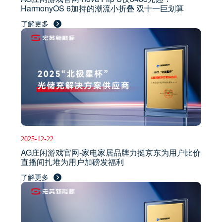
HarmonyOS 6加持的潮流小折叠 双十一巨划算
了解更多
2025-12-22
AG庄闲游戏官网-家电家居品牌力挺京东为用户比价
直播间扎堆为用户加磅发福利
了解更多