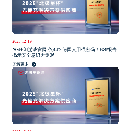
2025-12-19
AG庄闲游戏官网-仅44%德国人用强密码！BSI报告
揭示安全意识大倒退
了解更多