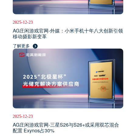
2025-12-23
AG庄闲游戏官网-外媒：小米手机十年八大创新引领
移动摄影新变革
了解更多
2025-12-23
AG庄闲游戏官网-三星S26与S26+或采用双芯混合
配置 Exynos占30%