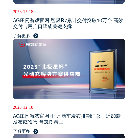
2025-12-18
AG庄闲游戏官网-智界R7累计交付突破10万台 高效
交付与用户口碑成关键支撑
了解更多
2025-12-18
AG庄闲游戏官网-11月新车发布排期汇总：近20款
发布或预售 含岚图泰山
了解更多